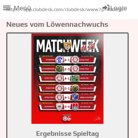
Menü
Login
https://app.clubdesk.com/clubdesk/www?p=1000161
Neues vom Löwennachwuchs
Ergebnisse Spieltag