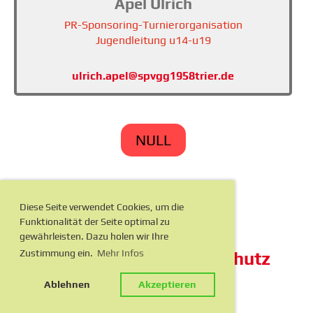
Apel Ulrich
PR-Sponsoring-Turnierorganisation
Jugendleitung u14-u19
ulrich.apel@spvgg1958trier.de
NULL
Diese Seite verwendet Cookies, um die
Funktionalität der Seite optimal zu
gewährleisten. Dazu holen wir Ihre
Zustimmung ein.
Mehr Infos
Impressum
Datenschutz
© Spielvereinigung 1958 Trier
Ablehnen
Akzeptieren
powered by
Clubdesk