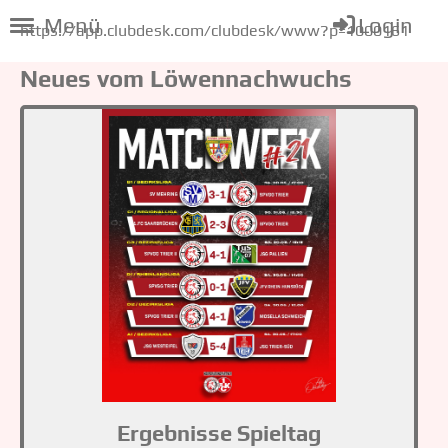
Menü
Login
https://app.clubdesk.com/clubdesk/www?p=1000161
Neues vom Löwennachwuchs
Ergebnisse Spieltag