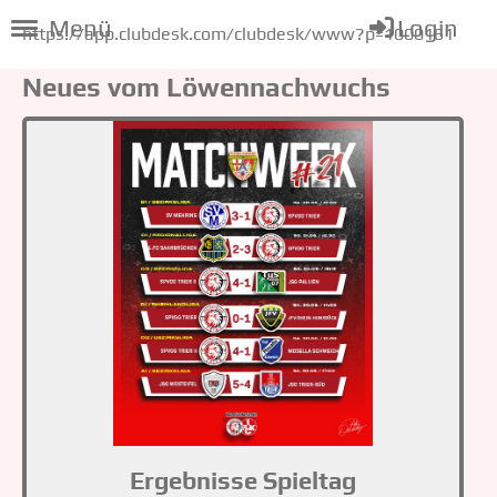
Menü
Login
https://app.clubdesk.com/clubdesk/www?p=1000161
Neues vom Löwennachwuchs
Ergebnisse Spieltag