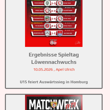
Ergebnisse Spieltag
Löwennachwuchs
10.05.2026
, Apel Ulrich
U15 feiert Auswärtssieg in Homburg