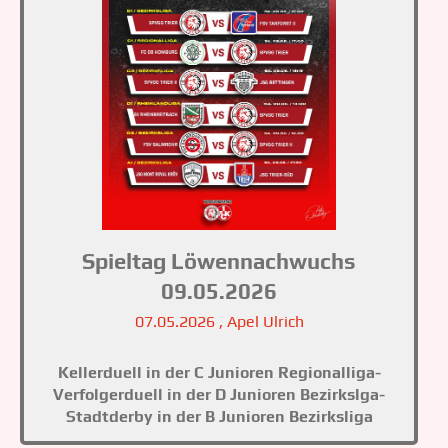
Spieltag Löwennachwuchs
09.05.2026
07.05.2026
, Apel Ulrich
Kellerduell in der C Junioren Regionalliga-
Verfolgerduell in der D Junioren Bezirkslga-
Stadtderby in der B Junioren Bezirksliga