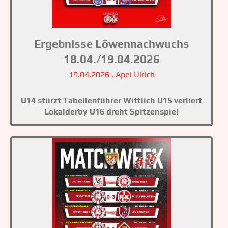
Ergebnisse Löwennachwuchs
18.04./19.04.2026
19.04.2026
, Apel Ulrich
U14 stürzt Tabellenführer Wittlich U15 verliert
Lokalderby U16 dreht Spitzenspiel