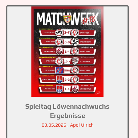
Spieltag Löwennachwuchs
Ergebnisse
03.05.2026
, Apel Ulrich