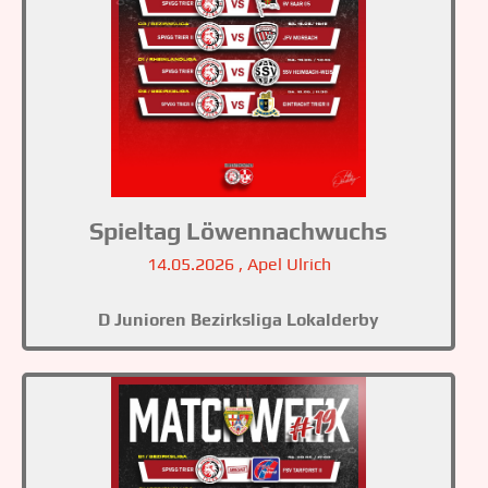
Spieltag Löwennachwuchs
14.05.2026
, Apel Ulrich
D Junioren Bezirksliga Lokalderby