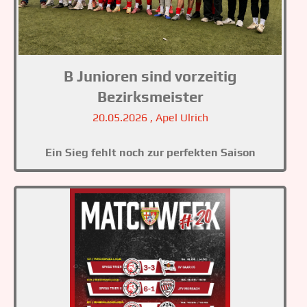
B Junioren sind vorzeitig
Bezirksmeister
20.05.2026
, Apel Ulrich
Ein Sieg fehlt noch zur perfekten Saison